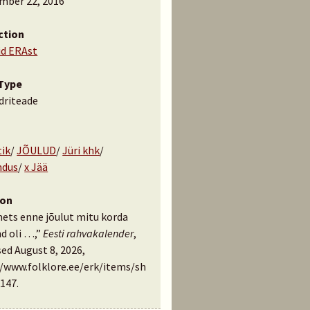
mber 22, 2016
ction
id ERAst
Type
driteade
tik
/
JÕULUD
/
Jüri khk
/
ndus
/
x Jää
ion
mets enne jõulut mitu korda
d oli …,”
Eesti rahvakalender
,
ed August 8, 2026,
//www.folklore.ee/erk/items/sh
147
.