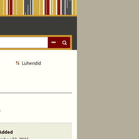
Lühendid
…
Added