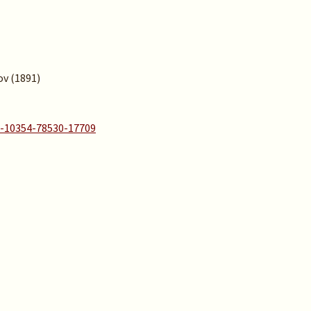
rov (1891)
A-10354-78530-17709