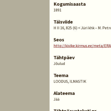
Kogumisaasta
1891
Täisviide
H II 16, 825 (6) < Jüri khk – M. Pet
Seos
http://kivike.kirmus.ee/meta/ER
Tähtpäev
Jõulud
Teema
LOODUS, ILMASTIK
Alateema
Jää
Tähtpäevateksti nr