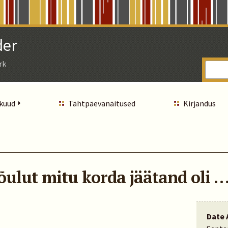
der
rk
 kuud
Tähtpäevanäitused
Kirjandus
õulut mitu korda jäätand oli 
Date 