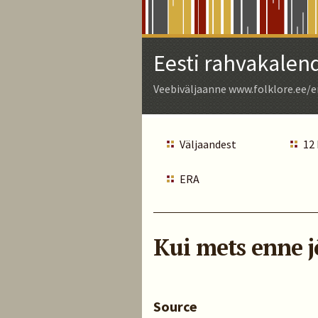
Skip
to
Main
Eesti rahvakalen
Content
Veebiväljaanne www.folklore.ee/e
Väljaandest
12
ERA
Kui mets enne j
Source