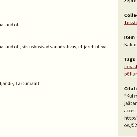
Septe
Colle
Tekst
äätand oli …
Item 
Kalen
ätand oli, siis uskusivad vanadrahvas, et järeltuleva
Tags
ilmas
põllu
iljandi-, Tartumaalt.
Citat
“Kui 
jäätan
access
http:
ow/52