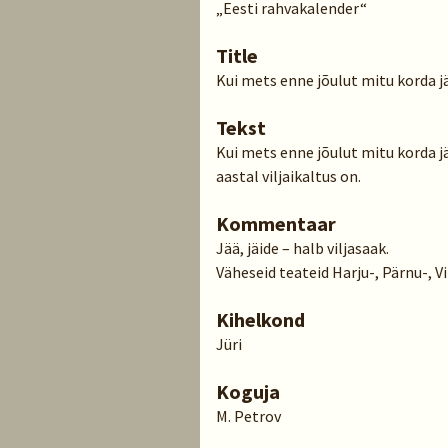
„Eesti rahvakalender“
Title
Kui mets enne jõulut mitu korda j
Tekst
Kui mets enne jõulut mitu korda jä
aastal viljaikaltus on.
Kommentaar
Jää, jäide – halb viljasaak.
Väheseid teateid Harju-, Pärnu-, V
Kihelkond
Jüri
Koguja
M. Petrov