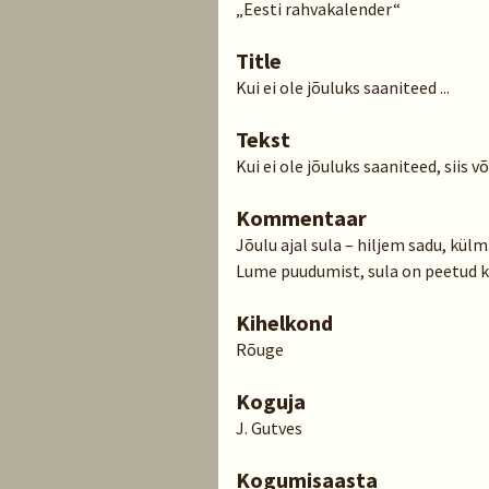
„Eesti rahvakalender“
Title
Kui ei ole jõuluks saaniteed ...
Tekst
Kui ei ole jõuluks saaniteed, siis v
Kommentaar
Jõulu ajal sula – hiljem sadu, külm
Lume puudumist, sula on peetud k
Kihelkond
Rõuge
Koguja
J. Gutves
Kogumisaasta