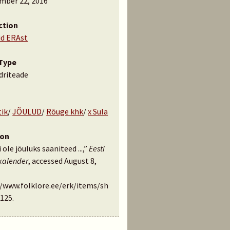
mber 22, 2016
ction
id ERAst
Type
driteade
tik
/
JÕULUD
/
Rõuge khk
/
x Sula
ion
i ole jõuluks saaniteed ...,”
Eesti
kalender
, accessed August 8,
//www.folklore.ee/erk/items/sh
125
.