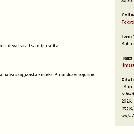
Septe
Colle
Tekst
Item 
Kalen
õid tuleval suvel saaniga sõita.
Tags
ilmas
.
a halva saagiaasta endeks. Kirjandusemõjuline.
Citat
“Kui e
rahva
2026,
http:
ow/52