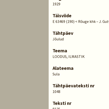
1929
Täisviide
E 63469 (190) < Rõuge khk – J. Gut
Tähtpäev
Jõulud
Teema
LOODUS, ILMASTIK
Alateema
Sula
Tähtpäevateksti nr
1048
Teksti nr