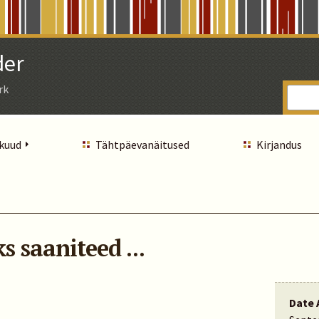
der
rk
 kuud
Tähtpäevanäitused
Kirjandus
s saaniteed ...
Date 