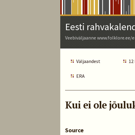
Skip
to
Main
Eesti rahvakalen
Content
Veebiväljaanne www.folklore.ee/e
Väljaandest
12
ERA
Kui ei ole jõuluk
Source