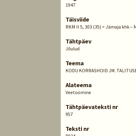
1947
Täisviide
RKM II 5, 303 (35) < Jämaja khk – 
Tähtpäev
Jõulud
Teema
KODU KORRASHOID JM. TALITUS
Alateema
Veetoomine
Tähtpäevateksti nr
957
Teksti nr