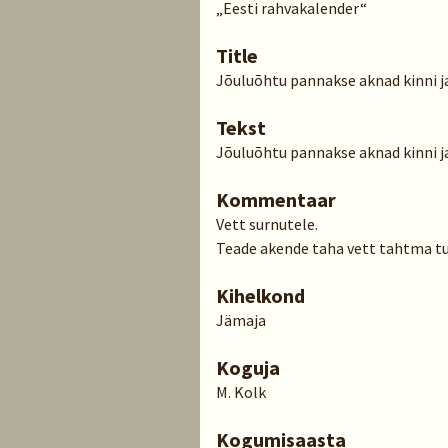
„Eesti rahvakalender“
Title
Jõuluõhtu pannakse aknad kinni ja 
Tekst
Jõuluõhtu pannakse aknad kinni ja
Kommentaar
Vett surnutele.
Teade akende taha vett tahtma tu
Kihelkond
Jämaja
Koguja
M. Kolk
Kogumisaasta