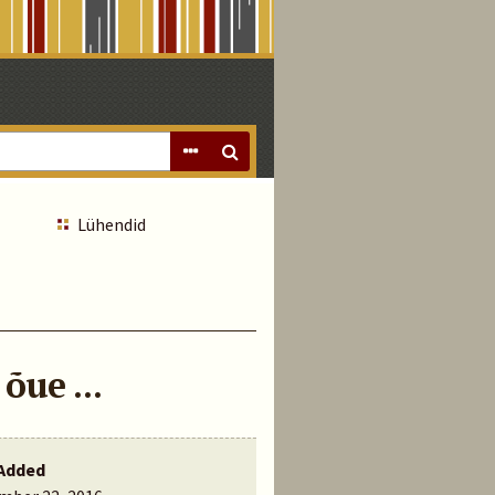
Lühendid
õue ...
Added