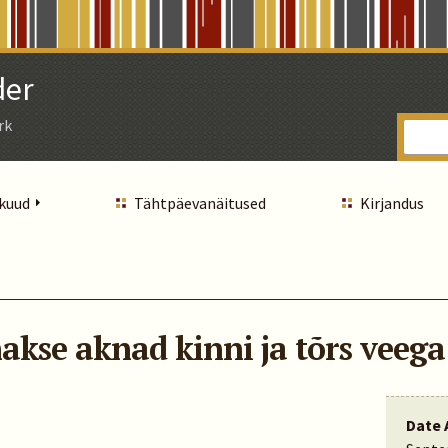
der
rk
 kuud
Tähtpäevanäitused
Kirjandus
kse aknad kinni ja tõrs veega 
Date 