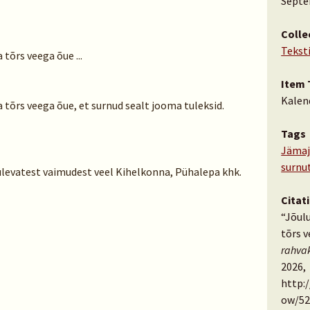
Septe
Colle
Tekst
tõrs veega õue ...
Item 
Kalen
 tõrs veega õue, et surnud sealt jooma tuleksid.
Tags
Jämaj
surnu
levatest vaimudest veel Kihelkonna, Pühalepa khk.
Citat
“Jõul
tõrs v
rahva
2026,
http:
ow/52