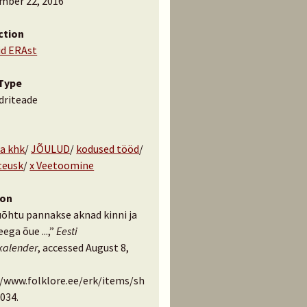
mber 22, 2016
ction
id ERAst
Type
driteade
a khk
/
JÕULUD
/
kodused tööd
/
teusk
/
x Veetoomine
ion
uõhtu pannakse aknad kinni ja
eega õue ...,”
Eesti
kalender
, accessed August 8,
//www.folklore.ee/erk/items/sh
034
.