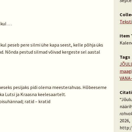
Septe
Colle
Tekst
ikul …
Item 
Kalen
ul peseb pere silmi ühe kapa seest, kelle põhja üks
. Nõnda pestud silmad võivad kergeste sel aastal
Tags
JÕUL
maag
VANA-
imeseks pesijaks pidi olema meesterahvas. Hõbeeseme
Citat
a Lutsi ja Kraasna keelesaartelt.
“Jõulu
 pisuhännad; ratid – kratid
nääri
rahva
2026,
http: