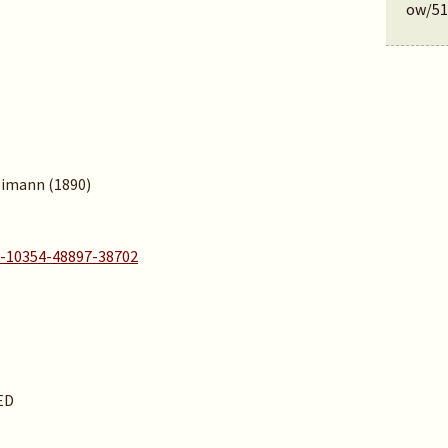
ow/51
Reimann (1890)
A-10354-48897-38702
ED