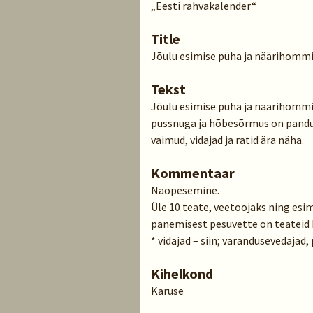
„Eesti rahvakalender“
Title
Jõulu esimise püha ja näärihomm
Tekst
Jõulu esimise püha ja näärihommik
pussnuga ja hõbesõrmus on pandud
vaimud, vidajad ja ratid ära näha.
Kommentaar
Näopesemine.
Üle 10 teate, veetoojaks ning es
panemisest pesuvette on teateid k
* vidajad – siin; varandusevedajad,
Kihelkond
Karuse