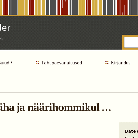
der
rk
 kuud
Tähtpäevanäitused
Kirjandus
püha ja näärihommikul …
Date 