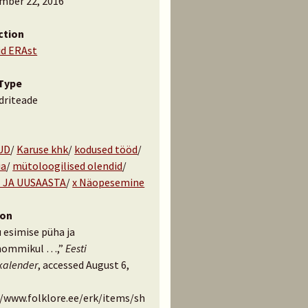
mber 22, 2016
ction
id ERAst
Type
driteade
UD
/
Karuse khk
/
kodused tööd
/
ia
/
mütoloogilised olendid
/
 JA UUSAASTA
/
x Näopesemine
ion
 esimise püha ja
hommikul …,”
Eesti
kalender
, accessed August 6,
//www.folklore.ee/erk/items/sh