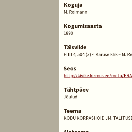
Koguja
M. Reimann
Kogumisaasta
1890
Täisviide
H III 4, 504 (3) < Karuse khk – M. 
Seos
http://kivike.kirmus.ee/meta/ER
Tähtpäev
Jõulud
Teema
KODU KORRASHOID JM. TALITUS
Alateema