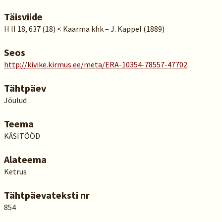
Täisviide
H II 18, 637 (18) < Kaarma khk – J. Kappel (1889)
Seos
http://kivike.kirmus.ee/meta/ERA-10354-78557-47702
Tähtpäev
Jõulud
Teema
KÄSITÖÖD
Alateema
Ketrus
Tähtpäevateksti nr
854