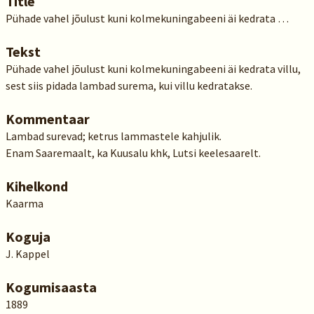
Title
Pühade vahel jõulust kuni kolmekuningabeeni äi kedrata …
Tekst
Pühade vahel jõulust kuni kolmekuningabeeni äi kedrata villu,
sest siis pidada lambad surema, kui villu kedratakse.
Kommentaar
Lambad surevad; ketrus lammastele kahjulik.
Enam Saaremaalt, ka Kuusalu khk, Lutsi keelesaarelt.
Kihelkond
Kaarma
Koguja
J. Kappel
Kogumisaasta
1889