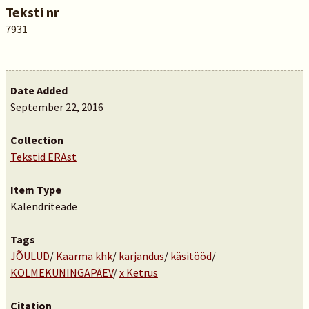
Teksti nr
7931
Date Added
September 22, 2016
Collection
Tekstid ERAst
Item Type
Kalendriteade
Tags
JÕULUD
/
Kaarma khk
/
karjandus
/
käsitööd
/
KOLMEKUNINGAPÄEV
/
x Ketrus
Citation