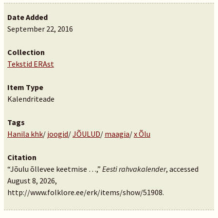
Date Added
September 22, 2016
Collection
Tekstid ERAst
Item Type
Kalendriteade
Tags
Hanila khk
/
joogid
/
JÕULUD
/
maagia
/
x Õlu
Citation
“Jõulu õllevee keetmise …,”
Eesti rahvakalender
, accessed
August 8, 2026,
http://www.folklore.ee/erk/items/show/51908
.