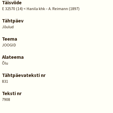
Täisviide
E 32570 (14) < Hanila khk – A. Reimann (1897)
Tähtpäev
Jõulud
Teema
JOOGID
Alateema
Õlu
Tähtpäevateksti nr
831
Teksti nr
7908