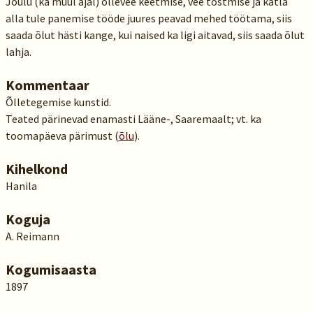
Jõulu (ka muul ajal) õllevee keetmise, vee tõstmise ja katla
alla tule panemise tööde juures peavad mehed töötama, siis
saada õlut hästi kange, kui naised ka ligi aitavad, siis saada õlut
lahja.
Kommentaar
Õlletegemise kunstid.
Teated pärinevad enamasti Lääne-, Saaremaalt; vt. ka
toomapäeva pärimust (
õlu
).
Kihelkond
Hanila
Koguja
A. Reimann
Kogumisaasta
1897