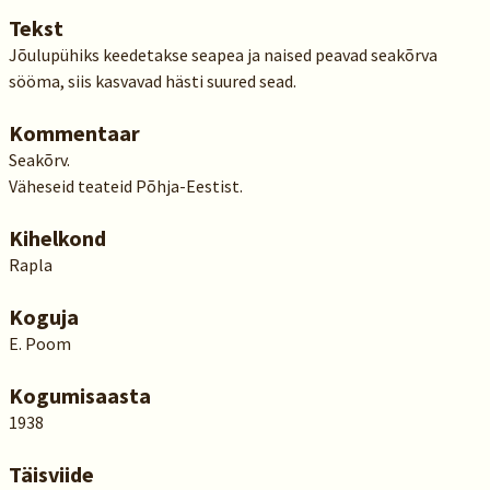
Tekst
Jõulupühiks keedetakse seapea ja naised peavad seakõrva
sööma, siis kasvavad hästi suured sead.
Kommentaar
Seakõrv.
Väheseid teateid Põhja-Eestist.
Kihelkond
Rapla
Koguja
E. Poom
Kogumisaasta
1938
Täisviide