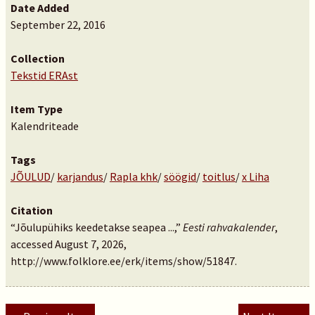
Date Added
September 22, 2016
Collection
Tekstid ERAst
Item Type
Kalendriteade
Tags
JÕULUD
/
karjandus
/
Rapla khk
/
söögid
/
toitlus
/
x Liha
Citation
“Jõulupühiks keedetakse seapea ...,”
Eesti rahvakalender
,
accessed August 7, 2026,
http://www.folklore.ee/erk/items/show/51847
.