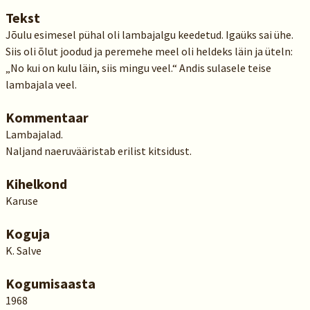
Tekst
Jõulu esimesel pühal oli lambajalgu keedetud. Igaüks sai ühe.
Siis oli õlut joodud ja peremehe meel oli heldeks läin ja üteln:
„No kui on kulu läin, siis mingu veel.“ Andis sulasele teise
lambajala veel.
Kommentaar
Lambajalad.
Naljand naeruvääristab erilist kitsidust.
Kihelkond
Karuse
Koguja
K. Salve
Kogumisaasta
1968