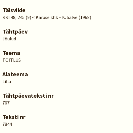
Täisviide
KKI 48, 245 (9) < Karuse khk – K. Salve (1968)
Tähtpäev
Jõulud
Teema
TOITLUS
Alateema
Liha
Tähtpäevateksti nr
767
Teksti nr
7844