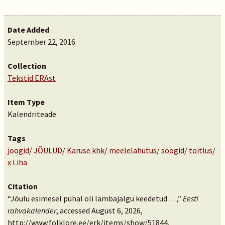
Date Added
September 22, 2016
Collection
Tekstid ERAst
Item Type
Kalendriteade
Tags
joogid
/
JÕULUD
/
Karuse khk
/
meelelahutus
/
söögid
/
toitlus
/
x Liha
Citation
“Jõulu esimesel pühal oli lambajalgu keedetud …,”
Eesti
rahvakalender
, accessed August 6, 2026,
http://www.folklore.ee/erk/items/show/51844
.