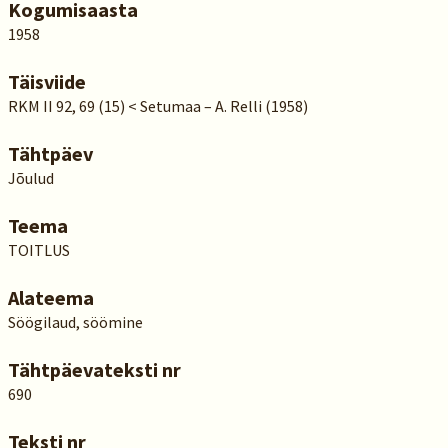
Kogumisaasta
1958
Täisviide
RKM II 92, 69 (15) < Setumaa – A. Relli (1958)
Tähtpäev
Jõulud
Teema
TOITLUS
Alateema
Söögilaud, söömine
Tähtpäevateksti nr
690
Teksti nr