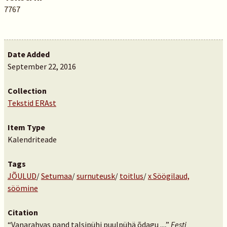
7767
Date Added
September 22, 2016
Collection
Tekstid ERAst
Item Type
Kalendriteade
Tags
JÕULUD
/
Setumaa
/
surnuteusk
/
toitlus
/
x Söögilaud,
söömine
Citation
“Vanarahvas pand talsipühi puulpühä õdagu ...,”
Eesti