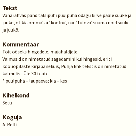
Tekst
Vanarahvas pand talsipühi puulpühä õdagu kirve pääle süüke ja
juukõ, õt kia omma’ ar’ koolnu’, nuu’ tulõva’ süümä noid süüke
ja juukõ.
Kommentaar
Toit ööseks hingedele, majahaldjale.
Vaimusid on nimetatud sagedamini kui hingesid, eriti
kooliõpilaste kirjapanekuis, Puhja khk tekstis on nimetatud
kalmulisi. Üle 30 teate.
* puulpühä – laupäeva; kia – kes
Kihelkond
Setu
Koguja
A. Relli