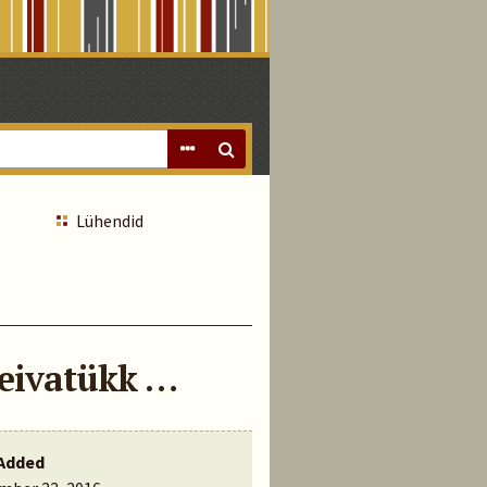
Lühendid
leivatükk …
Added