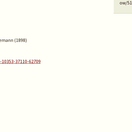
ow/51
edemann (1898)
A-10353-37110-62709