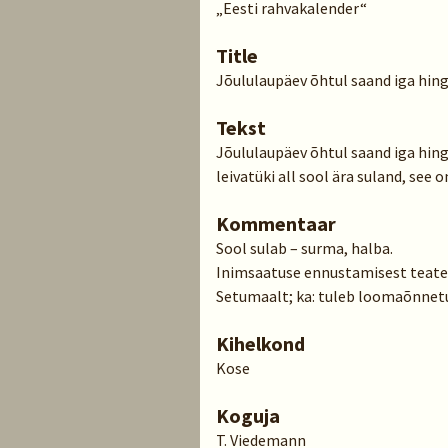
„Eesti rahvakalender“
Title
Jõululaupäev õhtul saand iga hing
Tekst
Jõululaupäev õhtul saand iga hinge
leivatüki all sool ära suland, see 
Kommentaar
Sool sulab – surma, halba.
Inimsaatuse ennustamisest teateid 
Setumaalt; ka: tuleb loomaõnnetu
Kihelkond
Kose
Koguja
T. Viedemann