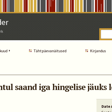
der
rk
 kuud
Tähtpäevanäitused
Kirjandus
tul saand iga hingelise jäuks 
Date 