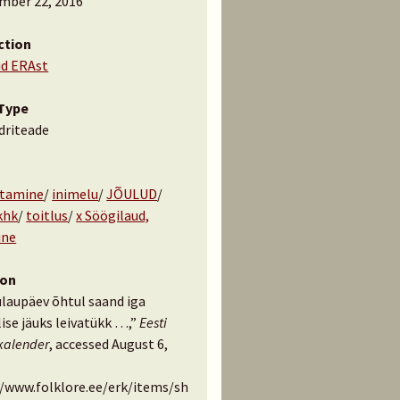
mber 22, 2016
ction
id ERAst
Type
driteade
tamine
/
inimelu
/
JÕULUD
/
khk
/
toitlus
/
x Söögilaud,
ine
ion
ulaupäev õhtul saand iga
ise jäuks leivatükk …,”
Eesti
kalender
, accessed August 6,
//www.folklore.ee/erk/items/sh