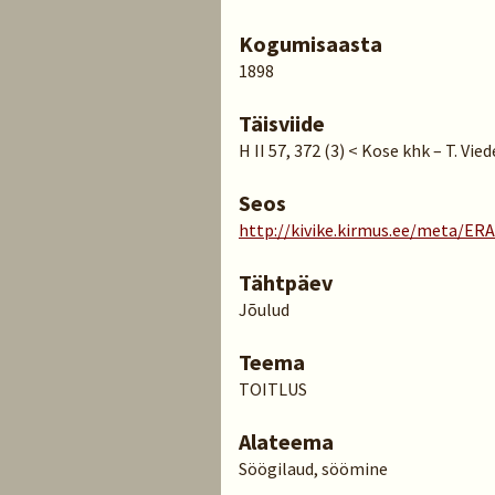
Kogumisaasta
1898
Täisviide
H II 57, 372 (3) < Kose khk – T. Vi
Seos
http://kivike.kirmus.ee/meta/ER
Tähtpäev
Jõulud
Teema
TOITLUS
Alateema
Söögilaud, söömine