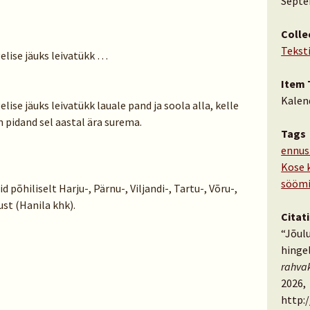
Septe
Colle
Tekst
elise jäuks leivatükk …
Item 
Kalen
lise jäuks leivatükk lauale pand ja soola alla, kelle
on pidand sel aastal ära surema.
Tags
ennus
Kose 
sööm
põhiliselt Harju-, Pärnu-, Viljandi-, Tartu-, Võru-,
st (Hanila khk).
Citat
“Jõul
hingel
rahva
2026,
http: