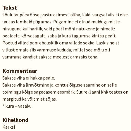
Tekst
Jõululaupäev ööse, vastu esimest püha, käidi vargsel viisil teise
lautas lambaid pügamas. Pügamine ei olnud muidugi mitte
niisugune kui harilik, vaid pöeti mõni natukene ja nimelt:
pealaelt, kõrvatagalt, saba ja kura tagumise kintsu pealt.
Pöetud villad pani ebausklik oma villade sekka. Laskis neist
villust omale siis vammuse kududa, millel see mõju oli
vammuse kandjat sakste meelest armsaks teha.
Kommentaar
Sakste viha ei hakka peale.
Sakste viha äravõtmine ja kohtus õiguse saamine on selle
toimingu kõige sagedasem eesmärk. Suure-Jaani khk teates on
märgitud ka võitmist sõjas.
* kura – vasaku
Kihelkond
Karksi