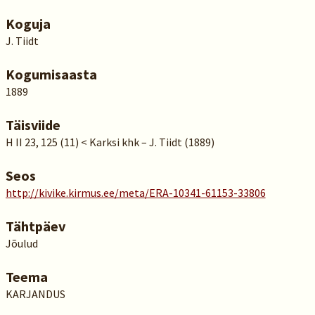
Koguja
J. Tiidt
Kogumisaasta
1889
Täisviide
H II 23, 125 (11) < Karksi khk – J. Tiidt (1889)
Seos
http://kivike.kirmus.ee/meta/ERA-10341-61153-33806
Tähtpäev
Jõulud
Teema
KARJANDUS