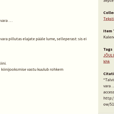
Septe
Colle
Tekst
 vara …
Item 
Kalen
ra pillutas elajate pääle lume, selleperast: sis ei
Tags
JÕUL
khk
ini.
kiinijooksmise vastu kuulub rohkem
Citat
“Talv
vara 
access
http:
ow/51