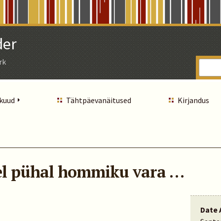
der
rk
 kuud
Tähtpäevanäitused
Kirjandus
sel pühal hommiku vara …
Date 