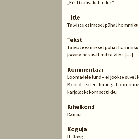
„Eesti rahvakalender“
Title
Talviste esimesel pühal hommiku
Tekst
Talviste esimesel pühal hommiku va
joosna na suvel mitte kiini. [---]
Kommentaar
Loomadele lund – ei jookse suvel ki
Mõned teated; lumega hõõrumine 
karjalaskekombestikku.
Kihelkond
Rannu
Koguja
H. Raag