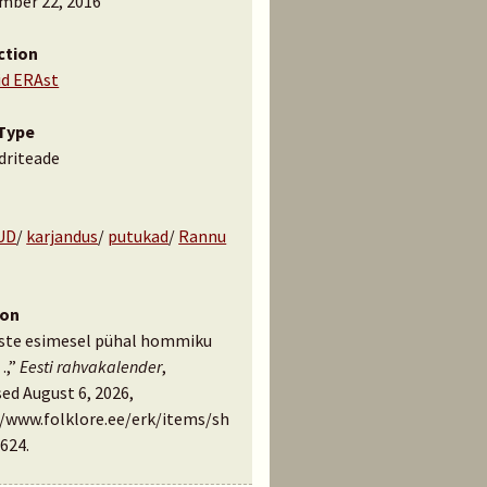
mber 22, 2016
ction
id ERAst
Type
driteade
UD
/
karjandus
/
putukad
/
Rannu
ion
iste esimesel pühal hommiku
…,”
Eesti rahvakalender
,
ed August 6, 2026,
//www.folklore.ee/erk/items/sh
624
.