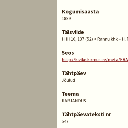
Kogumisaasta
1889
Täisviide
H III 10, 137 (52) < Rannu khk – H.
Seos
http://kivike.kirmus.ee/meta/ER
Tähtpäev
Jõulud
Teema
KARJANDUS
Tähtpäevateksti nr
547