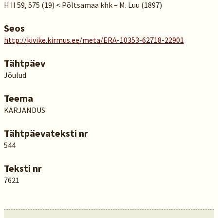
H II 59, 575 (19) < Põltsamaa khk – M. Luu (1897)
Seos
http://kivike.kirmus.ee/meta/ERA-10353-62718-22901
Tähtpäev
Jõulud
Teema
KARJANDUS
Tähtpäevateksti nr
544
Teksti nr
7621