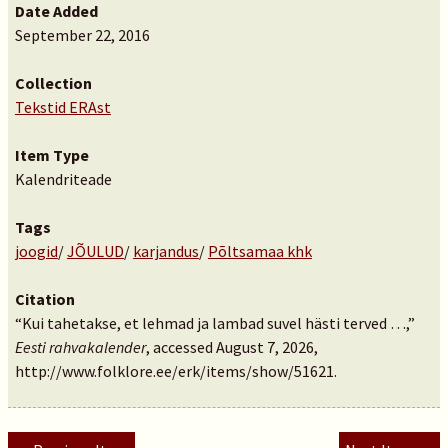
Date Added
September 22, 2016
Collection
Tekstid ERAst
Item Type
Kalendriteade
Tags
joogid
/
JÕULUD
/
karjandus
/
Põltsamaa khk
Citation
“Kui tahetakse, et lehmad ja lambad suvel hästi terved …,”
Eesti rahvakalender
, accessed August 7, 2026,
http://www.folklore.ee/erk/items/show/51621
.