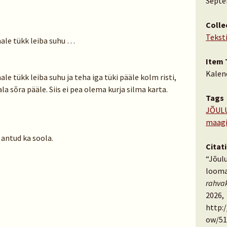
Septe
Colle
Tekst
ale tükk leiba suhu …
Item 
Kalen
e tükk leiba suhu ja teha iga tüki pääle kolm risti,
a sõra pääle. Siis ei pea olema kurja silma karta.
Tags
JÕUL
maag
antud ka soola.
Citat
“Jõul
looma
rahva
2026,
http:
ow/51