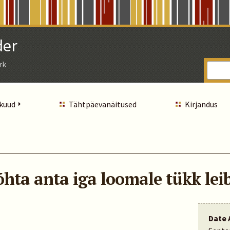
der
rk
 kuud
Tähtpäevanäitused
Kirjandus
õhta anta iga loomale tükk le
Date 