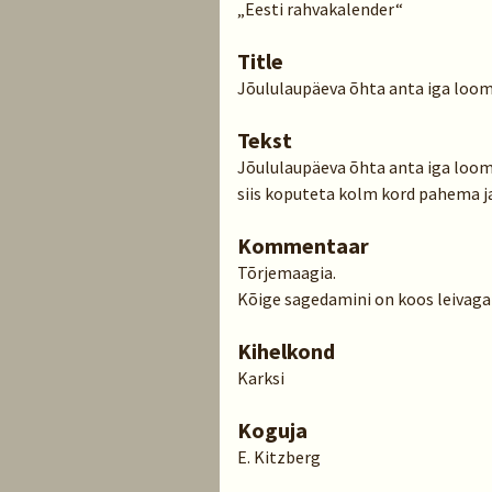
„Eesti rahvakalender“
Title
Jõululaupäeva õhta anta iga loom
Tekst
Jõululaupäeva õhta anta iga loomal
siis koputeta kolm kord pahema jal
Kommentaar
Tõrjemaagia.
Kõige sagedamini on koos leivaga 
Kihelkond
Karksi
Koguja
E. Kitzberg