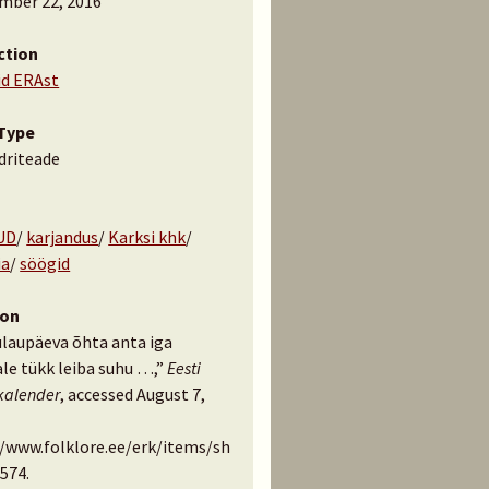
mber 22, 2016
ction
id ERAst
Type
driteade
UD
/
karjandus
/
Karksi khk
/
ia
/
söögid
ion
ulaupäeva õhta anta iga
le tükk leiba suhu …,”
Eesti
kalender
, accessed August 7,
//www.folklore.ee/erk/items/sh
574
.