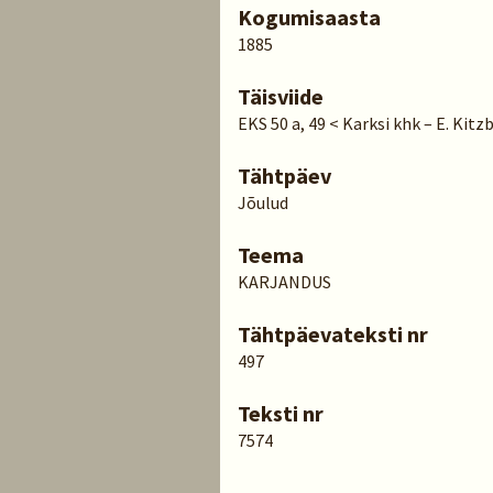
Kogumisaasta
1885
Täisviide
EKS 50 a, 49 < Karksi khk – E. Kitz
Tähtpäev
Jõulud
Teema
KARJANDUS
Tähtpäevateksti nr
497
Teksti nr
7574