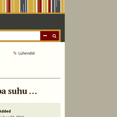
Lühendid
iba suhu …
Added