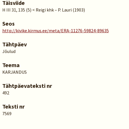
Täisviide
H III 31, 135 (5) < Reigi khk – P. Lauri (1903)
Seos
http://kivike.kirmus.ee/meta/ERA-11276-59824-89635
Tähtpäev
Jõulud
Teema
KARJANDUS
Tähtpäevateksti nr
492
Teksti nr
7569