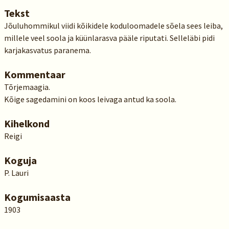
Tekst
Jõuluhommikul viidi kõikidele koduloomadele sõela sees leiba,
millele veel soola ja küünlarasva pääle riputati. Selleläbi pidi
karjakasvatus paranema.
Kommentaar
Tõrjemaagia.
Kõige sagedamini on koos leivaga antud ka soola.
Kihelkond
Reigi
Koguja
P. Lauri
Kogumisaasta
1903