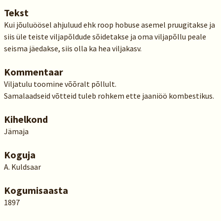
Tekst
Kui jõuluöösel ahjuluud ehk roop hobuse asemel pruugitakse ja
siis üle teiste viljapõldude sõidetakse ja oma viljapõllu peale
seisma jäedakse, siis olla ka hea viljakasv.
Kommentaar
Viljatulu toomine võõralt põllult.
Samalaadseid võtteid tuleb rohkem ette jaaniöö kombestikus.
Kihelkond
Jämaja
Koguja
A. Kuldsaar
Kogumisaasta
1897