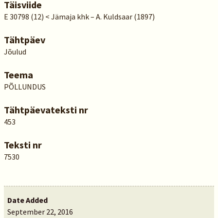
Täisviide
E 30798 (12) < Jämaja khk – A. Kuldsaar (1897)
Tähtpäev
Jõulud
Teema
PÕLLUNDUS
Tähtpäevateksti nr
453
Teksti nr
7530
Date Added
September 22, 2016