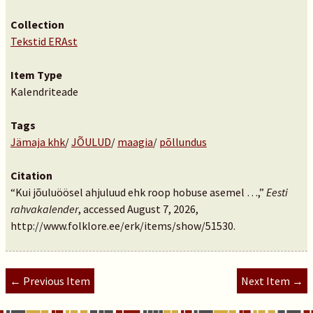
Collection
Tekstid ERAst
Item Type
Kalendriteade
Tags
Jämaja khk
/
JÕULUD
/
maagia
/
põllundus
Citation
“Kui jõuluöösel ahjuluud ehk roop hobuse asemel …,”
Eesti
rahvakalender
, accessed August 7, 2026,
http://www.folklore.ee/erk/items/show/51530
.
← Previous Item
Next Item →