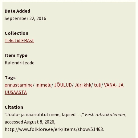
Date Added
September 22, 2016
Collection
Tekstid ERAst
Item Type
Kalendriteade
Tags
ennustamine
/
inimelu
/
JÕULUD
/
Jüri khk
/
tuli
/
VANA- JA
UUSAASTA
Citation
“Jõulu- ja nääriõhtul meie, lapsed …,”
Eesti rahvakalender
,
accessed August 8, 2026,
http://www.folklore.ee/erk/items/show/51463
.