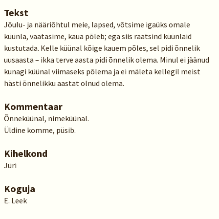
Tekst
Jõulu- ja nääriõhtul meie, lapsed, võtsime igaüks omale
küünla, vaatasime, kaua põleb; ega siis raatsind küünlaid
kustutada. Kelle küünal kõige kauem põles, sel pidi õnnelik
uusaasta – ikka terve aasta pidi õnnelik olema. Minul ei jäänud
kunagi küünal viimaseks põlema ja ei mäleta kellegil meist
hästi õnnelikku aastat olnud olema.
Kommentaar
Õnneküünal, nimeküünal.
Üldine komme, püsib.
Kihelkond
Jüri
Koguja
E. Leek