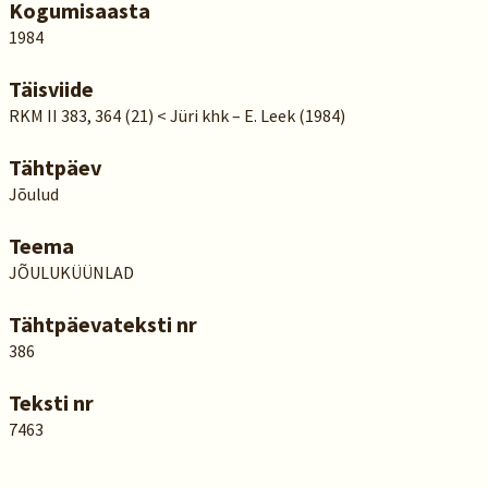
Kogumisaasta
1984
Täisviide
RKM II 383, 364 (21) < Jüri khk – E. Leek (1984)
Tähtpäev
Jõulud
Teema
JÕULUKÜÜNLAD
Tähtpäevateksti nr
386
Teksti nr
7463