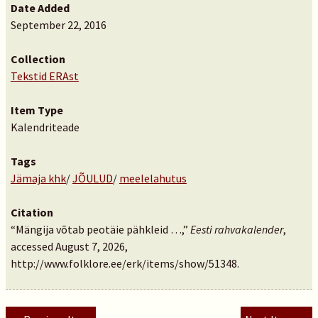
Date Added
September 22, 2016
Collection
Tekstid ERAst
Item Type
Kalendriteade
Tags
Jämaja khk
/
JÕULUD
/
meelelahutus
Citation
“Mängija võtab peotäie pähkleid …,”
Eesti rahvakalender
,
accessed August 7, 2026,
http://www.folklore.ee/erk/items/show/51348
.