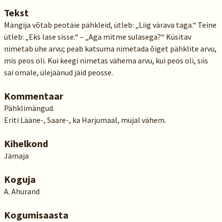
Tekst
Mängija võtab peotäie pähkleid, ütleb: „Liig värava taga.“ Teine
ütleb: „Eks lase sisse.“ – „Aga mitme sulasega?“ Küsitav
nimetab ühe arvu; peab katsuma nimetada õiget pähklite arvu,
mis peos oli. Kui keegi nimetas vähema arvu, kui peos oli, siis
sai omale, ülejäänud jäid peosse.
Kommentaar
Pähklimängud.
Eriti Lääne-, Saare-, ka Harjumaal, mujal vähem.
Kihelkond
Jämaja
Koguja
A. Ahurand
Kogumisaasta