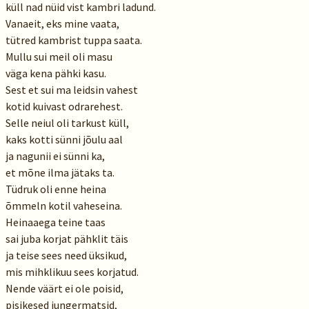
küll nad nüid vist kambri ladund.
Vanaeit, eks mine vaata,
tütred kambrist tuppa saata.
Mullu sui meil oli masu
väga kena pähki kasu.
Sest et sui ma leidsin vahest
kotid kuivast odrarehest.
Selle neiul oli tarkust küll,
kaks kotti sünni jõulu aal
ja nagunii ei sünni ka,
et mõne ilma jätaks ta.
Tüdruk oli enne heina
õmmeln kotil vaheseina.
Heinaaega teine taas
sai juba korjat pähklit täis
ja teise sees need üksikud,
mis mihklikuu sees korjatud.
Nende väärt ei ole poisid,
pisikesed jungermatsid,