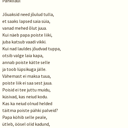
Pähkilaul
Jõuaksid need jõulud tulla,
et saaks lapsed saia süia,
vanad mehed õlut juua.
Kui näeb papa poiste liiki,
juba katsub vaadi vikki.
Kui nad lauldes jõudvad tuppa,
otsib valge laia kapa,
annab poiste kätte selle
ja toob lüpsikuga jälle.
Vähemast ei maksa tuua,
poiste liik ei saa sest juua.
Poisid ei tee juttu muidu,
küsivad, kas neiud kodu.
Kas ka neiud olnud helded
täitma poiste pähki palveid?
Papa köhib selle peale,
ütleb, öösel olid kadund,