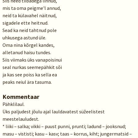
Siis need tiibadega linnud,
mis ta oma peigme'l annud,
neid ta külavahel näitnud,
sigadele ette heitnud.
Sead ka neid tahtnud pole
uhkusega astund üle.
Oma nina kõrgel kandes,
alletanud haisu tundes.
Siis viimaks üks vanapoisinui
seal nurkas seemepähkit sõi
ja kas see poiss ka sella ea
peaks neiul ära tasuma.
Kommentaar
Pähklilaul.
Üks paljudest jõulu ajal lauldavatest süžeelistest
meestelauludest.
* liiki – salka; vikki – puust punni, prunti; ladund – jooksnud;
masu – vististi; kasu – kasv; taas – korrus, kiht; jungermatsid –