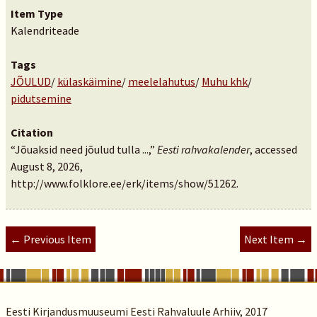
Item Type
Kalendriteade
Tags
JÕULUD
/
külaskäimine
/
meelelahutus
/
Muhu khk
/
pidutsemine
Citation
“Jõuaksid need jõulud tulla ...,”
Eesti rahvakalender
, accessed
August 8, 2026,
http://www.folklore.ee/erk/items/show/51262
.
← Previous Item
Next Item →
Eesti Kirjandusmuuseumi Eesti Rahvaluule Arhiiv, 2017