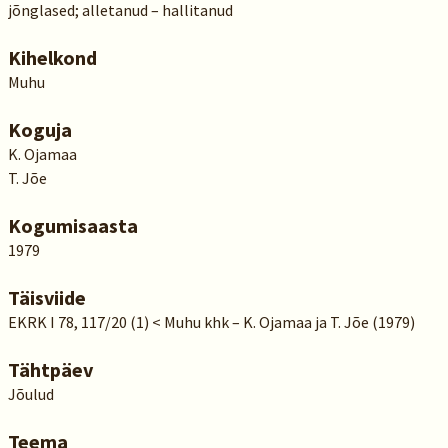
jõnglased; alletanud – hallitanud
Kihelkond
Muhu
Koguja
K. Ojamaa
T. Jõe
Kogumisaasta
1979
Täisviide
EKRK I 78, 117/20 (1) < Muhu khk – K. Ojamaa ja T. Jõe (1979)
Tähtpäev
Jõulud
Teema