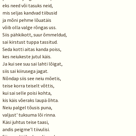
eks need või tasuks neid,
mis seljas kandvad tiibusid
ja mõni pehme lõuatäis
võib olla valge rõngas uss.
Siis pähkikott, suur õmmeldud,
sai kirstust tuppa tassitud.
Seda kotti aitas kanda poiss,
kes neiukeste jutul käis.
Ja kui see suu sai lahti lõigat,
siis sai kiirusega jagat.
Nõndap siis see neiu mõetis,
teise korra teiselt võttis,
kui sai selle poisi kohta,
kis käis võeraks laupä õhta.
Neiu palgel tõusis puna,
valjust' tuksuma lõi rinna.
Käsi juhtus teise taasi,
andis peigme'l tiivulisi.