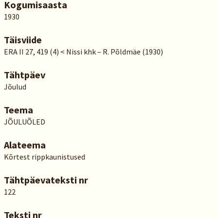
Kogumisaasta
1930
Täisviide
ERA II 27, 419 (4) < Nissi khk – R. Põldmäe (1930)
Tähtpäev
Jõulud
Teema
JÕULUÕLED
Alateema
Kõrtest rippkaunistused
Tähtpäevateksti nr
122
Teksti nr