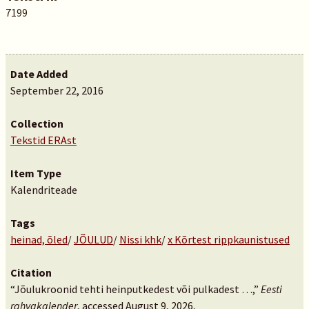
7199
Date Added
September 22, 2016
Collection
Tekstid ERAst
Item Type
Kalendriteade
Tags
heinad, õled
/
JÕULUD
/
Nissi khk
/
x Kõrtest rippkaunistused
Citation
“Jõulukroonid tehti heinputkedest või pulkadest …,”
Eesti
rahvakalender
, accessed August 9, 2026,