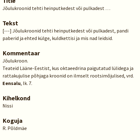
Title
Jõulukroonid tehti heinputkedest või pulkadest …
Tekst
[---] Jõulukroonid tehti heinputkedest või pulkadest, pandi
paberid ja ehted külge, kuldkettisi ja mis nad leidsid.
Kommentaar
Jõulukroon.
Teateid Lääne-Eestist, kus oktaeedrina paigutatud lülidega ja
rattakujulise põhjaga kroonid on ilmselt rootsimõjulised, vrd.
Eensalu
, lk. 7.
Kihelkond
Nissi
Koguja
R. Põldmäe