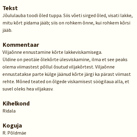
Tekst
Jõululauba toodi õled tuppa. Siis võeti sirged õled, visati lakke,
mitu kõrt pidama jääb; siis on rohkem õnne, kui rohkem kõrsi
jääb.
Kommentaar
Viljaõnne ennustamine kõrte lakkeviskamisega.
Üldine on peotäie õlekõrte ülesviskamine, ilma et see peaks
olema viimastest põllul õsutud viljakõrtest. Viljaõnne
ennustatakse parte külge jäänud kõrte järgi ka pärast viimast
rehte. Mõned teated on õlgede viskamisest söögilaua alla, et
suvel oleks hea viljakasv.
Kihelkond
Ridala
Koguja
R. Põldmäe