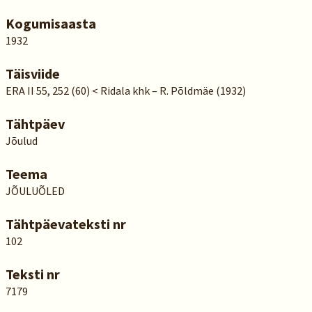
Kogumisaasta
1932
Täisviide
ERA II 55, 252 (60) < Ridala khk – R. Põldmäe (1932)
Tähtpäev
Jõulud
Teema
JÕULUÕLED
Tähtpäevateksti nr
102
Teksti nr
7179