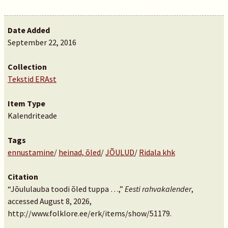
Date Added
September 22, 2016
Collection
Tekstid ERAst
Item Type
Kalendriteade
Tags
ennustamine
/
heinad, õled
/
JÕULUD
/
Ridala khk
Citation
“Jõululauba toodi õled tuppa …,”
Eesti rahvakalender
,
accessed August 8, 2026,
http://www.folklore.ee/erk/items/show/51179
.