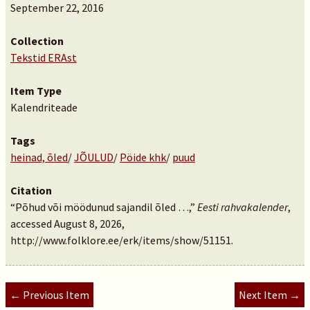
September 22, 2016
Collection
Tekstid ERAst
Item Type
Kalendriteade
Tags
heinad, õled
/
JÕULUD
/
Pöide khk
/
puud
Citation
“Põhud või möödunud sajandil õled …,”
Eesti rahvakalender
,
accessed August 8, 2026,
http://www.folklore.ee/erk/items/show/51151
.
← Previous Item
Next Item →