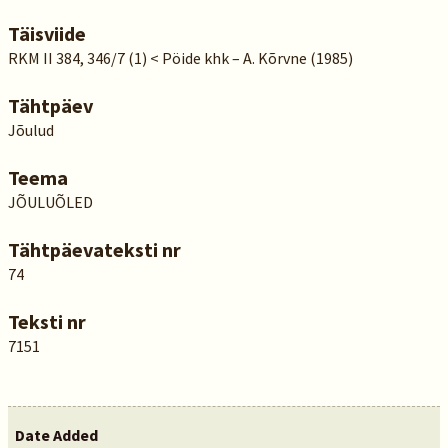
Täisviide
RKM II 384, 346/7 (1) < Pöide khk – A. Kõrvne (1985)
Tähtpäev
Jõulud
Teema
JÕULUÕLED
Tähtpäevateksti nr
74
Teksti nr
7151
Date Added