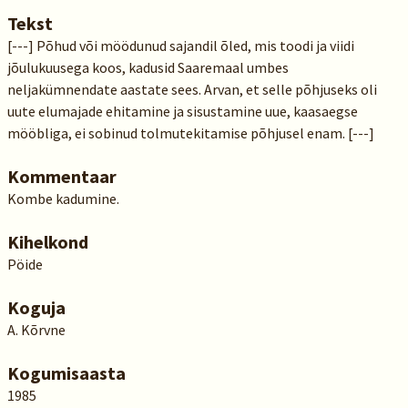
Tekst
[---] Põhud või möödunud sajandil õled, mis toodi ja viidi
jõulukuusega koos, kadusid Saaremaal umbes
neljakümnendate aastate sees. Arvan, et selle põhjuseks oli
uute elumajade ehitamine ja sisustamine uue, kaasaegse
mööbliga, ei sobinud tolmutekitamise põhjusel enam. [---]
Kommentaar
Kombe kadumine.
Kihelkond
Pöide
Koguja
A. Kõrvne
Kogumisaasta
1985