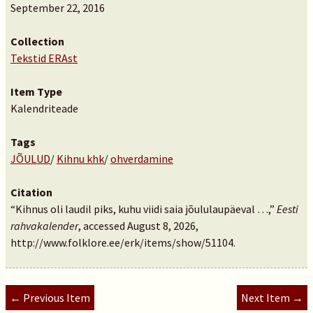
September 22, 2016
Collection
Tekstid ERAst
Item Type
Kalendriteade
Tags
JÕULUD
/
Kihnu khk
/
ohverdamine
Citation
“Kihnus oli laudil piks, kuhu viidi saia jõululaupäeval …,”
Eesti
rahvakalender
, accessed August 8, 2026,
http://www.folklore.ee/erk/items/show/51104
.
← Previous Item
Next Item →