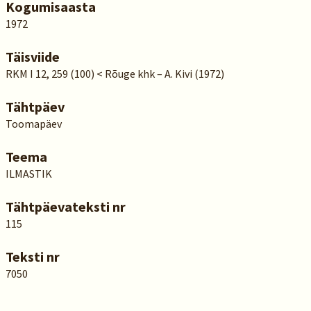
Kogumisaasta
1972
Täisviide
RKM I 12, 259 (100) < Rõuge khk – A. Kivi (1972)
Tähtpäev
Toomapäev
Teema
ILMASTIK
Tähtpäevateksti nr
115
Teksti nr
7050