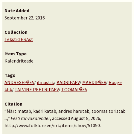
Date Added
September 22, 2016
Collection
Tekstid ERAst
Item Type
Kalendriteade
Tags
ANDRESEPÄEV
/
ilmastik
/
KADRIPÄEV
/
MARDIPÄEV
/
Rõuge
khk
/
TALVINE PEETRIPÄEV
/
TOOMAPÄEV
Citation
“Märt matab, kadri katab, andres harutab, toomas toristab
...,”
Eesti rahvakalender
, accessed August 8, 2026,
http://www.folklore.ee/erk/items/show/51050
.