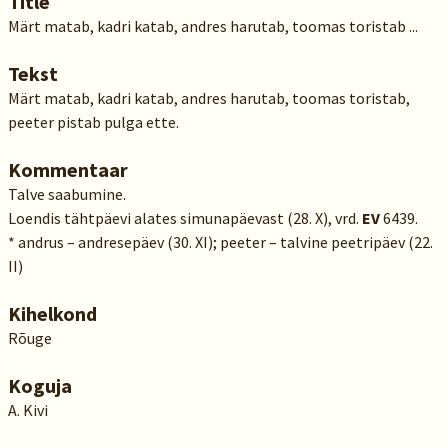
Title
Märt matab, kadri katab, andres harutab, toomas toristab ...
Tekst
Märt matab, kadri katab, andres harutab, toomas toristab,
peeter pistab pulga ette.
Kommentaar
Talve saabumine.
Loendis tähtpäevi alates simunapäevast (28. X), vrd.
EV
6439.
* andrus – andresepäev (30. XI); peeter – talvine peetripäev (22.
II)
Kihelkond
Rõuge
Koguja
A. Kivi