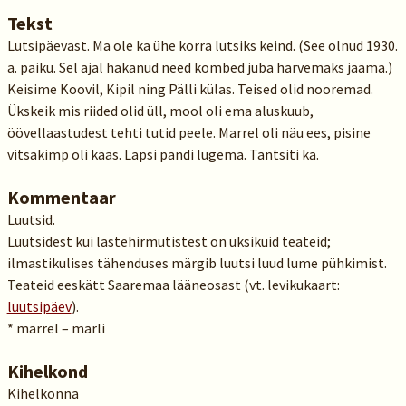
Tekst
Lutsipäevast. Ma ole ka ühe korra lutsiks keind. (See olnud 1930.
a. paiku. Sel ajal hakanud need kombed juba harvemaks jääma.)
Keisime Koovil, Kipil ning Pälli külas. Teised olid nooremad.
Ükskeik mis riided olid üll, mool oli ema aluskuub,
öövellaastudest tehti tutid peele. Marrel oli näu ees, pisine
vitsakimp oli kääs. Lapsi pandi lugema. Tantsiti ka.
Kommentaar
Luutsid.
Luutsidest kui lastehirmutistest on üksikuid teateid;
ilmastikulises tähenduses märgib luutsi luud lume pühkimist.
Teateid eeskätt Saaremaa lääneosast (vt. levikukaart:
luutsipäev
).
* marrel – marli
Kihelkond
Kihelkonna