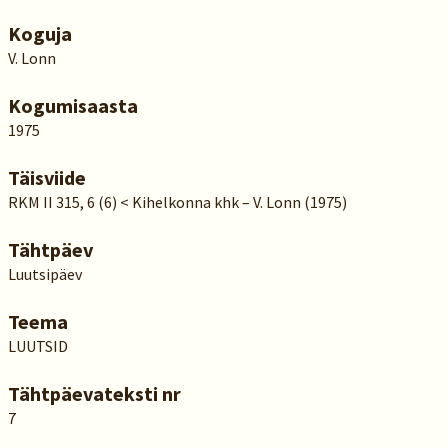
Koguja
V. Lonn
Kogumisaasta
1975
Täisviide
RKM II 315, 6 (6) < Kihelkonna khk – V. Lonn (1975)
Tähtpäev
Luutsipäev
Teema
LUUTSID
Tähtpäevateksti nr
7