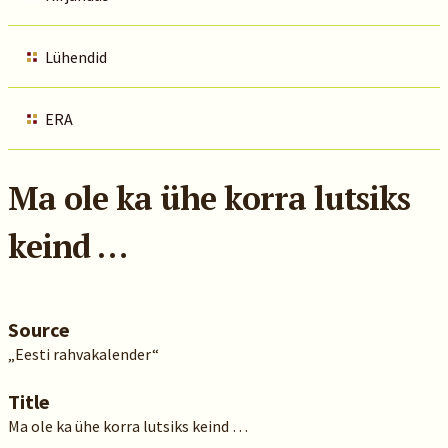
Lühendid
ERA
Ma ole ka ühe korra lutsiks
keind …
Source
„Eesti rahvakalender“
Title
Ma ole ka ühe korra lutsiks keind …