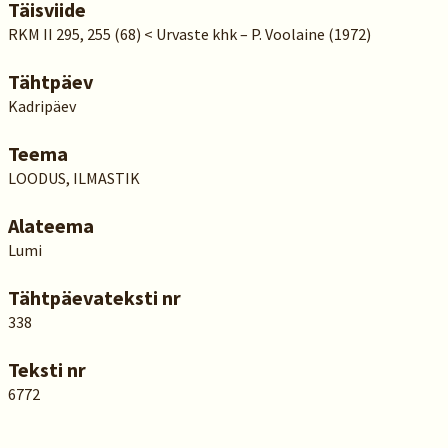
Täisviide
RKM II 295, 255 (68) < Urvaste khk – P. Voolaine (1972)
Tähtpäev
Kadripäev
Teema
LOODUS, ILMASTIK
Alateema
Lumi
Tähtpäevateksti nr
338
Teksti nr
6772