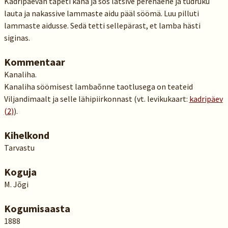
Kadripäevän tapeti kana ja sõs lätsive perenaene ja tüdrüku
lauta ja nakassive lammaste aidu pääl söömä. Luu pilluti
lammaste aidusse. Sedä tetti sellepärast, et lamba hästi
siginas.
Kommentaar
Kanaliha.
Kanaliha söömisest lambaõnne taotlusega on teateid
Viljandimaalt ja selle lähipiirkonnast (vt. levikukaart:
kadripäev
(2)
).
Kihelkond
Tarvastu
Koguja
M. Jõgi
Kogumisaasta
1888