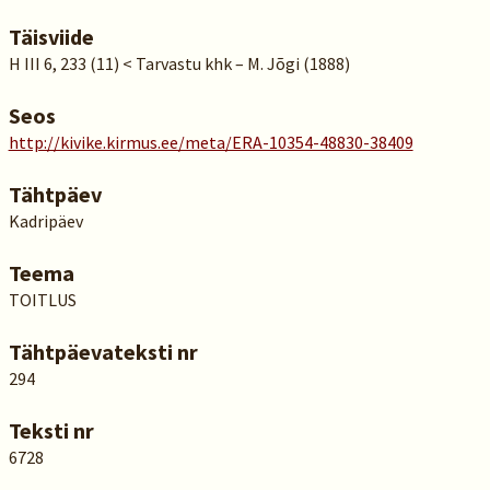
Täisviide
H III 6, 233 (11) < Tarvastu khk – M. Jõgi (1888)
Seos
http://kivike.kirmus.ee/meta/ERA-10354-48830-38409
Tähtpäev
Kadripäev
Teema
TOITLUS
Tähtpäevateksti nr
294
Teksti nr
6728