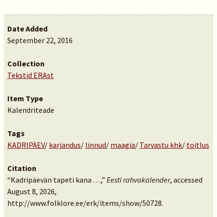
Date Added
September 22, 2016
Collection
Tekstid ERAst
Item Type
Kalendriteade
Tags
KADRIPÄEV
/
karjandus
/
linnud
/
maagia
/
Tarvastu khk
/
toitlus
Citation
“Kadripäevän tapeti kana …,”
Eesti rahvakalender
, accessed
August 8, 2026,
http://www.folklore.ee/erk/items/show/50728
.