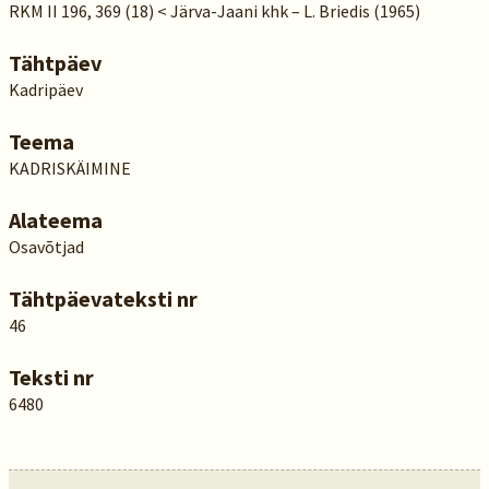
RKM II 196, 369 (18) < Järva-Jaani khk – L. Briedis (1965)
Tähtpäev
Kadripäev
Teema
KADRISKÄIMINE
Alateema
Osavõtjad
Tähtpäevateksti nr
46
Teksti nr
6480