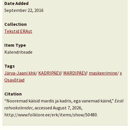
Date Added
September 22, 2016
Collection
Tekstid ERAst
Item Type
Kalendriteade
Tags
Järva-Jaani khk
/
KADRIPÄEV
/
MARDIPÄEV
/
maskeerimine
/
x
Osavõtjad
Citation
“Nooremad käisid mardis ja kadris, ega vanemad käind,”
Eesti
rahvakalender
, accessed August 7, 2026,
http://www.folklore.ee/erk/items/show/50480
.