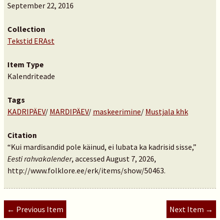
September 22, 2016
Collection
Tekstid ERAst
Item Type
Kalendriteade
Tags
KADRIPÄEV
/
MARDIPÄEV
/
maskeerimine
/
Mustjala khk
Citation
“Kui mardisandid pole käinud, ei lubata ka kadrisid sisse,”
Eesti rahvakalender
, accessed August 7, 2026,
http://www.folklore.ee/erk/items/show/50463
.
← Previous Item
Next Item →