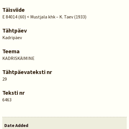
Täisviide
E 84014 (60) < Mustjala khk – K. Taev (1933)
Tähtpäev
Kadripäev
Teema
KADRISKÄIMINE
Tähtpäevateksti nr
29
Teksti nr
6463
Date Added