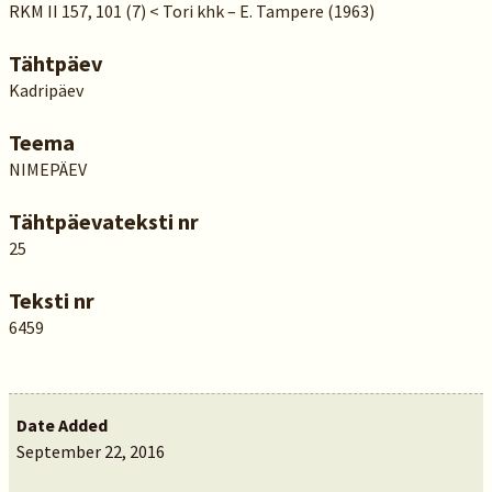
RKM II 157, 101 (7) < Tori khk – E. Tampere (1963)
Tähtpäev
Kadripäev
Teema
NIMEPÄEV
Tähtpäevateksti nr
25
Teksti nr
6459
Date Added
September 22, 2016