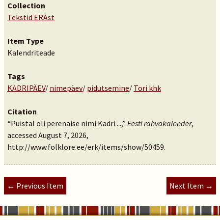
Collection
Tekstid ERAst
Item Type
Kalendriteade
Tags
KADRIPÄEV
/
nimepäev
/
pidutsemine
/
Tori khk
Citation
“Puistal oli perenaise nimi Kadri ...,”
Eesti rahvakalender
,
accessed August 7, 2026,
http://www.folklore.ee/erk/items/show/50459
.
← Previous Item
Next Item →