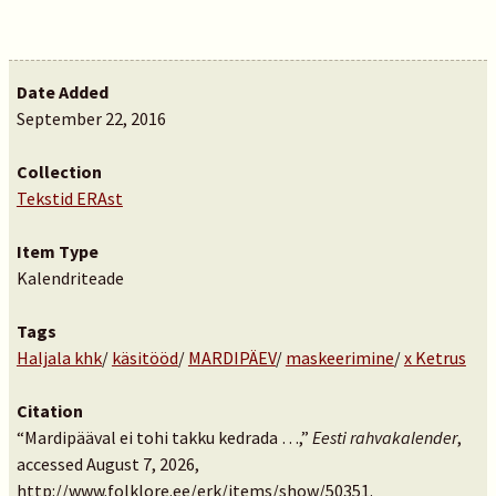
Date Added
September 22, 2016
Collection
Tekstid ERAst
Item Type
Kalendriteade
Tags
Haljala khk
/
käsitööd
/
MARDIPÄEV
/
maskeerimine
/
x Ketrus
Citation
“Mardipääval ei tohi takku kedrada …,”
Eesti rahvakalender
,
accessed August 7, 2026,
http://www.folklore.ee/erk/items/show/50351
.