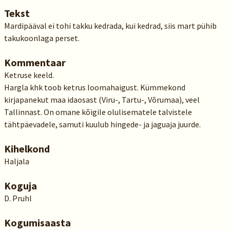
Tekst
Mardipääval ei tohi takku kedrada, kui kedrad, siis mart pühib
takukoonlaga perset.
Kommentaar
Ketruse keeld.
Hargla khk toob ketrus loomahaigust. Kümmekond
kirjapanekut maa idaosast (Viru-, Tartu-, Võrumaa), veel
Tallinnast. On omane kõigile olulisematele talvistele
tähtpäevadele, samuti kuulub hingede- ja jaguaja juurde.
Kihelkond
Haljala
Koguja
D. Pruhl
Kogumisaasta