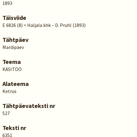
1893
Täisviide
E 6826 (8) < Haljala khk – D. Pruhl (1893)
Tähtpäev
Mardipäev
Teema
KÄSITÖÖ
Alateema
Ketrus
Tähtpäevateksti nr
527
Teksti nr
6351