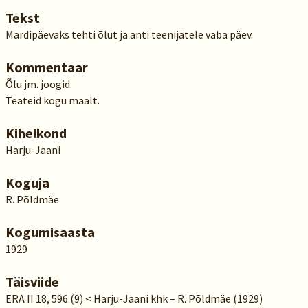
Tekst
Mardipäevaks tehti õlut ja anti teenijatele vaba päev.
Kommentaar
Õlu jm. joogid.
Teateid kogu maalt.
Kihelkond
Harju-Jaani
Koguja
R. Põldmäe
Kogumisaasta
1929
Täisviide
ERA II 18, 596 (9) < Harju-Jaani khk – R. Põldmäe (1929)