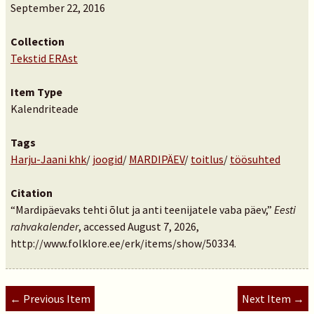
September 22, 2016
Collection
Tekstid ERAst
Item Type
Kalendriteade
Tags
Harju-Jaani khk
/
joogid
/
MARDIPÄEV
/
toitlus
/
töösuhted
Citation
“Mardipäevaks tehti õlut ja anti teenijatele vaba päev,”
Eesti
rahvakalender
, accessed August 7, 2026,
http://www.folklore.ee/erk/items/show/50334
.
← Previous Item
Next Item →