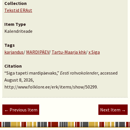
Collection
Tekstid ERAst
Item Type
Kalendriteade
Tags
karjandus
/
MARDIPÄEV
/
Tartu-Maarja khk
/
x Siga
Citation
“Siga tapeti mardipäevaks,”
Eesti rahvakalender
, accessed
August 8, 2026,
http://www.folklore.ee/erk/items/show/50299
.
← Previous Item
Next Item →