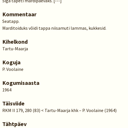
Siga tapeti mardipäevaks. [---]
Kommentaar
Seatapp.
Marditoiduks võidi tappa niisamuti lammas, kukkesid.
Kihelkond
Tartu-Maarja
Koguja
P. Voolaine
Kogumisaasta
1964
Täisviide
RKM II 179, 280 (83) < Tartu-Maarja khk – P. Voolaine (1964)
Tähtpäev