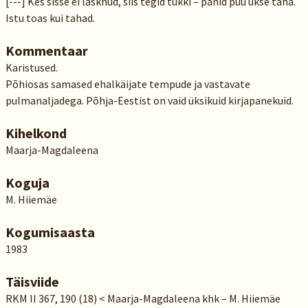
[---] Kes sisse ei lasknud, siis tegid tükki – panid puu ukse taha.
Istu toas kui tahad.
Kommentaar
Karistused.
Põhiosas samased ehalkäijate tempude ja vastavate
pulmanaljadega. Põhja-Eestist on vaid üksikuid kirjapanekuid.
Kihelkond
Maarja-Magdaleena
Koguja
M. Hiiemäe
Kogumisaasta
1983
Täisviide
RKM II 367, 190 (18) < Maarja-Magdaleena khk – M. Hiiemäe