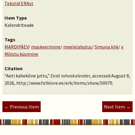
Tekstid ERAst
Item Type
Kalendriteade
Tags
MARDIPÄEV
/
maskeerimine
/
meelelahutus
/
Simuna khk
/
x
Mõistu küsimine
Citation
“Aeti kahekõne juttu,”
Eesti rahvakalender
, accessed August 8,
2026,
http://www.folklore.ee/erk/items/show/50070
.
← Previous Item
Next Item →