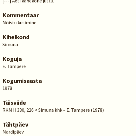
[---] Aeti kahekõne juttu.
Kommentaar
Mõistu küsimine.
Kihelkond
Simuna
Koguja
E. Tampere
Kogumisaasta
1978
Täisviide
RKM II 330, 226 < Simuna khk – E. Tampere (1978)
Tähtpäev
Mardipäev