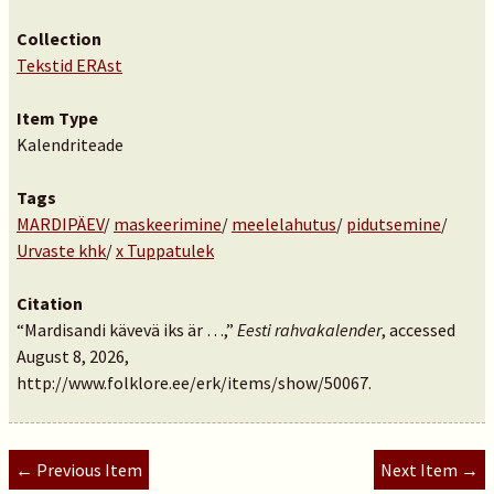
Collection
Tekstid ERAst
Item Type
Kalendriteade
Tags
MARDIPÄEV
/
maskeerimine
/
meelelahutus
/
pidutsemine
/
Urvaste khk
/
x Tuppatulek
Citation
“Mardisandi kävevä iks är …,”
Eesti rahvakalender
, accessed
August 8, 2026,
http://www.folklore.ee/erk/items/show/50067
.
← Previous Item
Next Item →