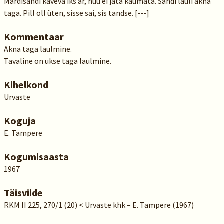
Mardisandi kävevä iks är, nuu ei jätä käümätä. Sandi lauli akna
taga. Pill oll üten, sisse sai, sis tandse. [---]
Kommentaar
Akna taga laulmine.
Tavaline on ukse taga laulmine.
Kihelkond
Urvaste
Koguja
E. Tampere
Kogumisaasta
1967
Täisviide
RKM II 225, 270/1 (20) < Urvaste khk – E. Tampere (1967)