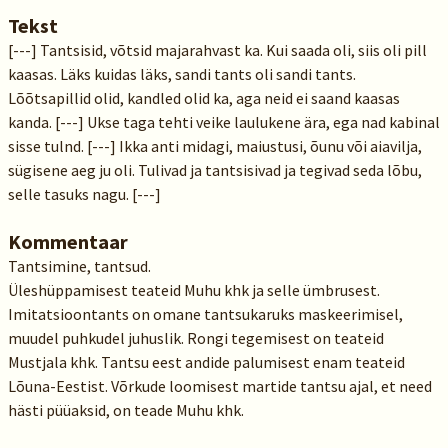
Tekst
[---] Tantsisid, võtsid majarahvast ka. Kui saada oli, siis oli pill
kaasas. Läks kuidas läks, sandi tants oli sandi tants.
Lõõtsapillid olid, kandled olid ka, aga neid ei saand kaasas
kanda. [---] Ukse taga tehti veike laulukene ära, ega nad kabinal
sisse tulnd. [---] Ikka anti midagi, maiustusi, õunu või aiavilja,
sügisene aeg ju oli. Tulivad ja tantsisivad ja tegivad seda lõbu,
selle tasuks nagu. [---]
Kommentaar
Tantsimine, tantsud.
Üleshüppamisest teateid Muhu khk ja selle ümbrusest.
Imitatsioontants on omane tantsukaruks maskeerimisel,
muudel puhkudel juhuslik. Rongi tegemisest on teateid
Mustjala khk. Tantsu eest andide palumisest enam teateid
Lõuna-Eestist. Võrkude loomisest martide tantsu ajal, et need
hästi püüaksid, on teade Muhu khk.