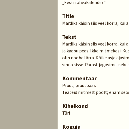
„Eesti rahvakalender“
Title
Mardiks käisin siis veel korra, kui 
Tekst
Mardiks käisin siis veel korra, kui
ja kaabu peas. Ikke mitmekesi. Kud
olin noobel ärra. Kõike asja ajasime 
sinna sisse. Pärast jagasime isekes
Kommentaar
Pruut, pruutpaar.
Teateid mitmelt poolt; enam seos
Kihelkond
Türi
Koguja