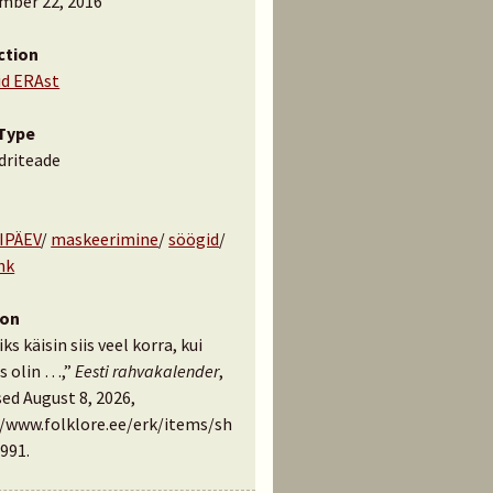
mber 22, 2016
ction
id ERAst
Type
driteade
IPÄEV
/
maskeerimine
/
söögid
/
hk
ion
ks käisin siis veel korra, kui
s olin …,”
Eesti rahvakalender
,
ed August 8, 2026,
//www.folklore.ee/erk/items/sh
991
.