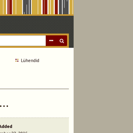
Lühendid
 …
Added