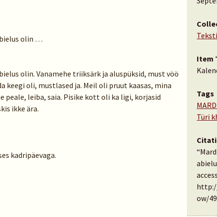
Septe
Colle
Tekst
abielus olin …
Item 
Kalen
 abielus olin. Vanamehe triiksärk ja aluspüksid, must vöö
a keegi oli, mustlased ja. Meil oli pruut kaasas, mina
Tags
peale, leiba, saia. Pisike kott oli ka ligi, korjasid
MARD
kis ikke ära.
Türi k
Citat
“Mardi
es kadripäevaga.
abielu
access
http:
ow/49