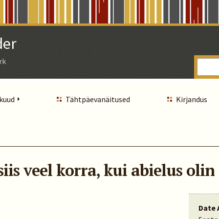
der
rk
 kuud
Tähtpäevanäitused
Kirjandus
iis veel korra, kui abielus olin
Date 