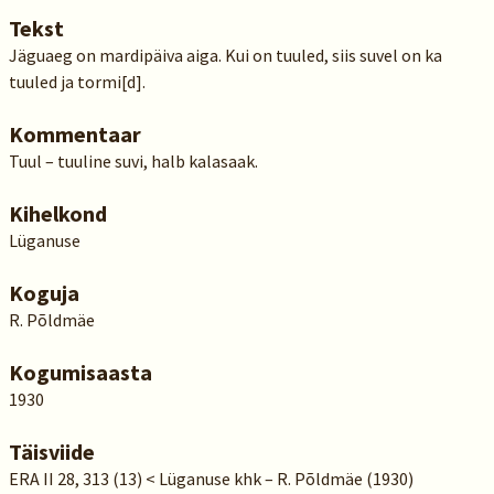
Tekst
Jäguaeg on mardipäiva aiga. Kui on tuuled, siis suvel on ka
tuuled ja tormi[d].
Kommentaar
Tuul – tuuline suvi, halb kalasaak.
Kihelkond
Lüganuse
Koguja
R. Põldmäe
Kogumisaasta
1930
Täisviide
ERA II 28, 313 (13) < Lüganuse khk – R. Põldmäe (1930)