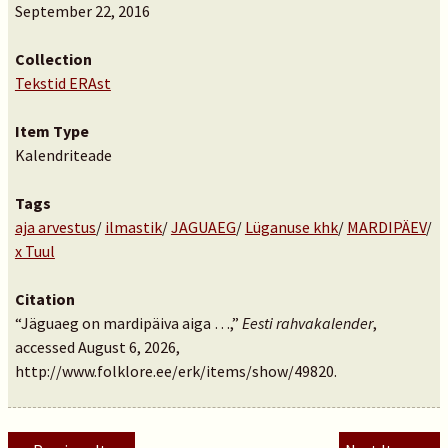
September 22, 2016
Collection
Tekstid ERAst
Item Type
Kalendriteade
Tags
aja arvestus
/
ilmastik
/
JAGUAEG
/
Lüganuse khk
/
MARDIPÄEV
/
x Tuul
Citation
“Jäguaeg on mardipäiva aiga …,”
Eesti rahvakalender
,
accessed August 6, 2026,
http://www.folklore.ee/erk/items/show/49820
.