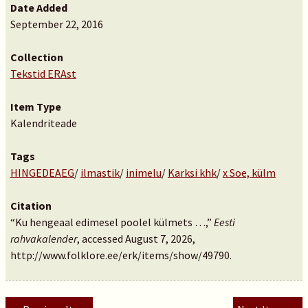
Date Added
September 22, 2016
Collection
Tekstid ERAst
Item Type
Kalendriteade
Tags
HINGEDEAEG
/
ilmastik
/
inimelu
/
Karksi khk
/
x Soe, külm
Citation
“Ku hengeaal edimesel poolel külmets …,”
Eesti
rahvakalender
, accessed August 7, 2026,
http://www.folklore.ee/erk/items/show/49790
.