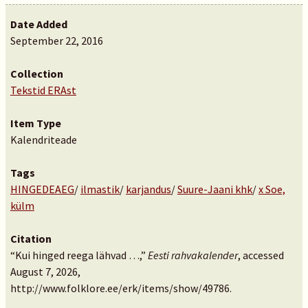
Date Added
September 22, 2016
Collection
Tekstid ERAst
Item Type
Kalendriteade
Tags
HINGEDEAEG
/
ilmastik
/
karjandus
/
Suure-Jaani khk
/
x Soe,
külm
Citation
“Kui hinged reega lähvad …,”
Eesti rahvakalender
, accessed
August 7, 2026,
http://www.folklore.ee/erk/items/show/49786
.