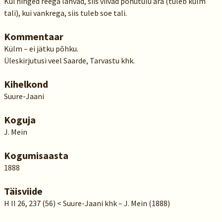
Kui hinged reega lähvad, siis viivad põhutulu ära (tuleb külm
tali), kui vankrega, siis tuleb soe tali.
Kommentaar
Külm – ei jätku põhku.
Üleskirjutusi veel Saarde, Tarvastu khk.
Kihelkond
Suure-Jaani
Koguja
J. Mein
Kogumisaasta
1888
Täisviide
H II 26, 237 (56) < Suure-Jaani khk – J. Mein (1888)