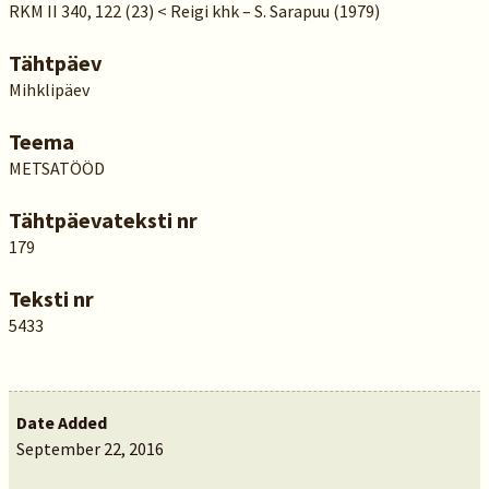
RKM II 340, 122 (23) < Reigi khk – S. Sarapuu (1979)
Tähtpäev
Mihklipäev
Teema
METSATÖÖD
Tähtpäevateksti nr
179
Teksti nr
5433
Date Added
September 22, 2016