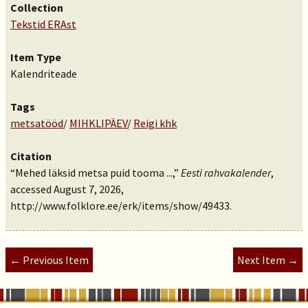
Collection
Tekstid ERAst
Item Type
Kalendriteade
Tags
metsatööd
/
MIHKLIPÄEV
/
Reigi khk
Citation
“Mehed läksid metsa puid tooma ...,”
Eesti rahvakalender
,
accessed August 7, 2026,
http://www.folklore.ee/erk/items/show/49433
.
← Previous Item
Next Item →