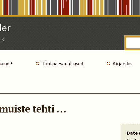
der
rk
 kuud
Tähtpäevanäitused
Kirjandus
muiste tehti …
Date 