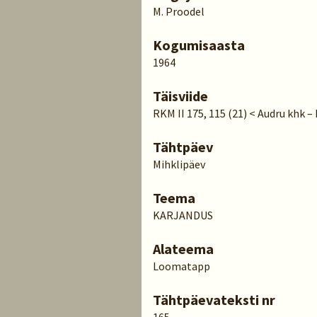
M. Proodel
Kogumisaasta
1964
Täisviide
RKM II 175, 115 (21) < Audru khk –
Tähtpäev
Mihklipäev
Teema
KARJANDUS
Alateema
Loomatapp
Tähtpäevateksti nr