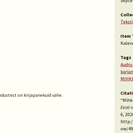
Septe
Colle
Tekst
Item 
Kalen
:
Tags
Audru
karja
MIHK
Citat
dustest on kirjapanekuid vähe.
“Mihk
Eesti 
6, 202
http:
ow/49