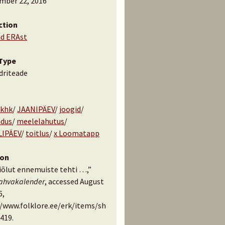
mber 22, 2016
ction
id ERAst
Type
driteade
 khk
/
JAANIPÄEV
/
joogid
/
ndus
/
meelelahutus
/
LIPÄEV
/
toitlus
/
x Loomatapp
ion
iõlut ennemuiste tehti …,”
rahvakalender
, accessed August
6,
//www.folklore.ee/erk/items/sh
419
.