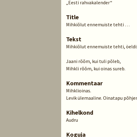
„Eesti rahvakalender“
Title
Mihkiõlut ennemuiste tehti …
Tekst
Mihkiõlut ennemuiste tehti, öeldi
Jaani rõõm, kui tuli põleb,
Mihkli rõõm, kui oinas sureb.
Kommentaar
Mihklioinas.
Levik ülemaaline. Oinatapu põhjen
Kihelkond
Audru
Koguja