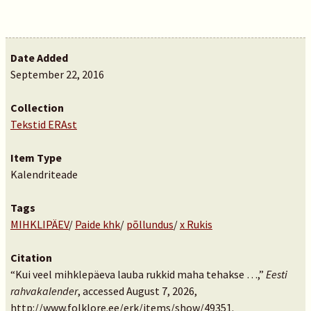
Date Added
September 22, 2016
Collection
Tekstid ERAst
Item Type
Kalendriteade
Tags
MIHKLIPÄEV
/
Paide khk
/
põllundus
/
x Rukis
Citation
“Kui veel mihklepäeva lauba rukkid maha tehakse …,”
Eesti
rahvakalender
, accessed August 7, 2026,
http://www.folklore.ee/erk/items/show/49351
.