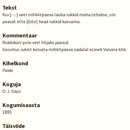
Tekst
Kui [---] veel mihklepäeva lauba rukkid maha tehakse, siis
peavat ette [õite] head rukkid kasvama.
Kommentaar
Rukkikülv pole veel hiljaks jäänud.
Soovitus rukist külvata mihklipäeva nädalal esineb Vaivara khk.
Kihelkond
Paide
Koguja
O. J. Siiun
Kogumisaasta
1895
Täisviide