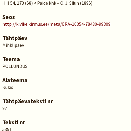
H II 54, 173 (58) < Paide khk – O. J. Siiun (1895)
Seos
http://kivike.kirmus.ee/meta/ERA-10354-78430-99809
Tähtpäev
Mihklipäev
Teema
PÕLLUNDUS
Alateema
Rukis
Tähtpäevateksti nr
97
Teksti nr
5351