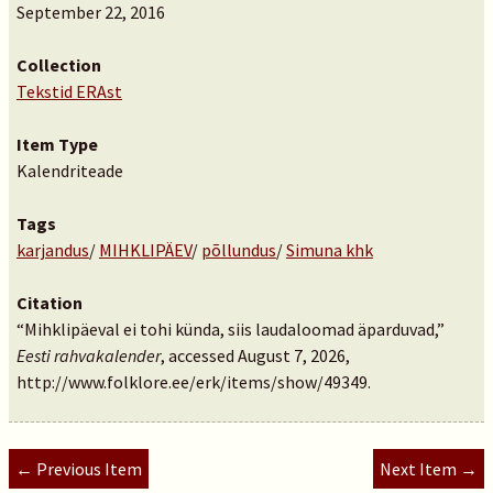
September 22, 2016
Collection
Tekstid ERAst
Item Type
Kalendriteade
Tags
karjandus
/
MIHKLIPÄEV
/
põllundus
/
Simuna khk
Citation
“Mihklipäeval ei tohi künda, siis laudaloomad äparduvad,”
Eesti rahvakalender
, accessed August 7, 2026,
http://www.folklore.ee/erk/items/show/49349
.
← Previous Item
Next Item →