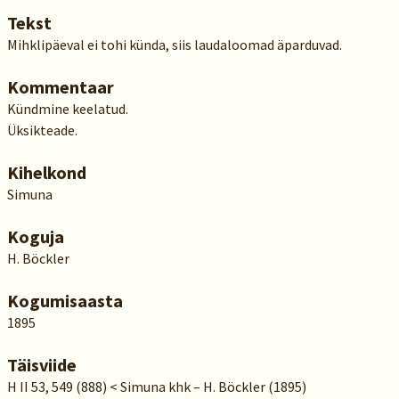
Tekst
Mihklipäeval ei tohi künda, siis laudaloomad äparduvad.
Kommentaar
Kündmine keelatud.
Üksikteade.
Kihelkond
Simuna
Koguja
H. Böckler
Kogumisaasta
1895
Täisviide
H II 53, 549 (888) < Simuna khk – H. Böckler (1895)