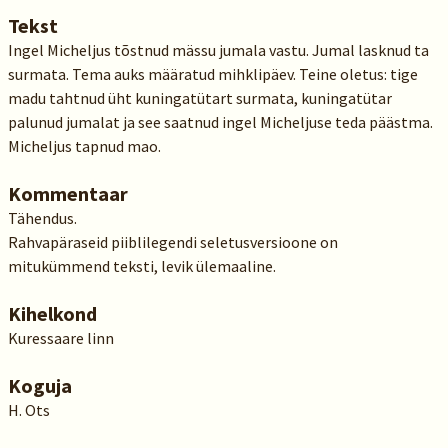
Tekst
Ingel Micheljus tõstnud mässu jumala vastu. Jumal lasknud ta
surmata. Tema auks määratud mihklipäev. Teine oletus: tige
madu tahtnud üht kuningatütart surmata, kuningatütar
palunud jumalat ja see saatnud ingel Micheljuse teda päästma.
Micheljus tapnud mao.
Kommentaar
Tähendus.
Rahvapäraseid piiblilegendi seletusversioone on
mitukümmend teksti, levik ülemaaline.
Kihelkond
Kuressaare linn
Koguja
H. Ots