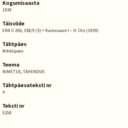
Kogumisaasta
1939
Täisviide
ERA II 206, 338/9 (3) < Kuressaare l – H. Ots (1939)
Tähtpäev
Mihklipäev
Teema
NIMETUS, TÄHENDUS
Tähtpäevateksti nr
4
Teksti nr
5258