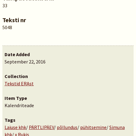
33
Teksti nr
5048
Date Added
September 22, 2016
Collection
Tekstid ERAst
Item Type
Kalendriteade
Tags
Laiuse khk
/
PÄRTLIPÄEV
/
põllundus
/
pühitsemine
/
Simuna
khk
/
x Rukis