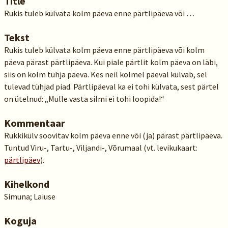
Title
Rukis tuleb külvata kolm päeva enne pärtlipäeva või …
Tekst
Rukis tuleb külvata kolm päeva enne pärtlipäeva või kolm
päeva pärast pärtlipäeva. Kui piale pärtlit kolm päeva on läbi,
siis on kolm tühja päeva. Kes neil kolmel päeval külvab, sel
tulevad tühjad piad. Pärtlipäeval ka ei tohi külvata, sest pärtel
on ütelnud: „Mulle vasta silmi ei tohi loopida!“
Kommentaar
Rukkikülv soovitav kolm päeva enne või (ja) pärast pärtlipäeva.
Tuntud Viru-, Tartu-, Viljandi-, Võrumaal (vt. levikukaart:
pärtlipäev
).
Kihelkond
Simuna; Laiuse
Koguja