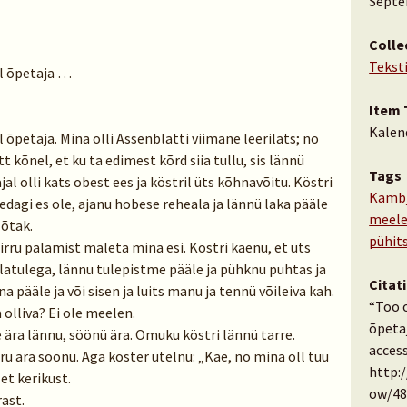
Septe
Colle
Tekst
ll õpetaja …
Item 
Kalen
ll õpetaja. Mina olli Assenblatti viimane leerilats; no
t kõnel, et ku ta edimest kõrd siia tullu, sis lännü
Tags
jal olli kats obest ees ja köstril üts kõhnavõitu. Köstri
Kambj
kedagi es ole, ajanu hobese reheala ja lännü laka pääle
meele
 õtak.
pühit
Pirru palamist mäleta mina esi. Köstri kaenu, et üts
nlatulega, lännu tulepistme pääle ja pühknu puhtas ja
Citat
a pääle ja või sisen ja luits manu ja tennü võileiva kah.
“Too o
 olliva? Ei ole meelen.
õpeta
 ära lännu, söönü ära. Omuku köstri lännü tarre.
access
dru ära söönü. Aga köster ütelnü: „Kae, no mina oll tuu
http:
et kerikust.
ow/48
ast.