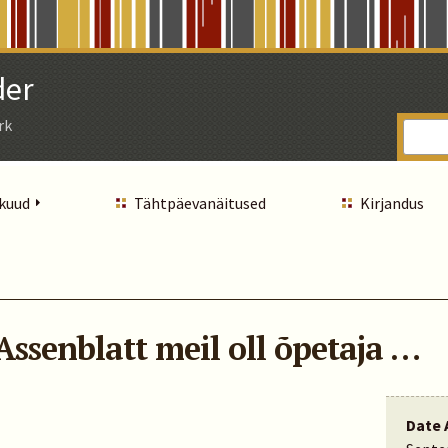
der
rk
 kuud
Tähtpäevanäitused
Kirjandus
i Assenblatt meil oll õpetaja …
Date 