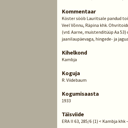
Kommentaar
Köster sööb Lauritsale pandud toi
Veel Võnnu, Räpina khk. Ohvritoid
(vrd. Aarne, muistenditüüp Aa 53) 
jaanilaupäevaga, hingede- ja jaguaj
Kihelkond
Kambja
Koguja
R. Viidebaum
Kogumisaasta
1933
Täisviide
ERA II 63, 285/6 (1) < Kambja khk 