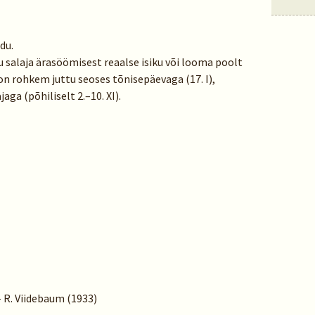
du.
u salaja ärasöömisest reaalse isiku või looma poolt
on rohkem juttu seoses tõnisepäevaga (17. I),
aga (põhiliselt 2.–10. XI).
– R. Viidebaum (1933)