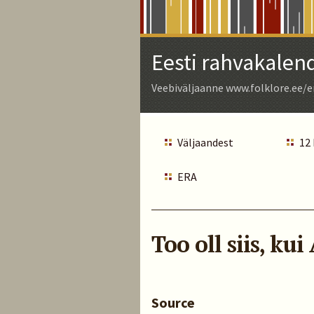
Skip
to
Main
Eesti rahvakalen
Content
Veebiväljaanne www.folklore.ee/e
Väljaandest
12
ERA
Too oll siis, ku
Source