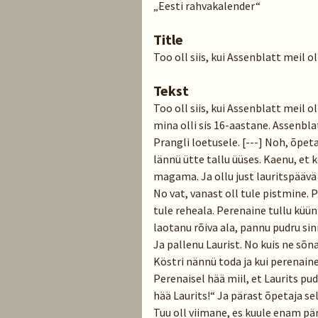
„Eesti rahvakalender“
Title
Too oll siis, kui Assenblatt meil o
Tekst
Too oll siis, kui Assenblatt meil o
mina olli sis 16-aastane. Assenblat
Prangli loetusele. [---] Noh, õpeta
lännü ütte tallu üüses. Kaenu, et 
magama. Ja ollu just lauritspäävä
No vat, vanast oll tule pistmine. 
tule reheala. Perenaine tullu küü
laotanu rõiva ala, pannu pudru sinn
Ja pallenu Laurist. No kuis ne sõna
Köstri nännü toda ja kui perenaine
Perenaisel hää miil, et Laurits pu
hää Laurits!“ Ja pärast õpetaja sel
Tuu oll viimane, es kuule enam pär