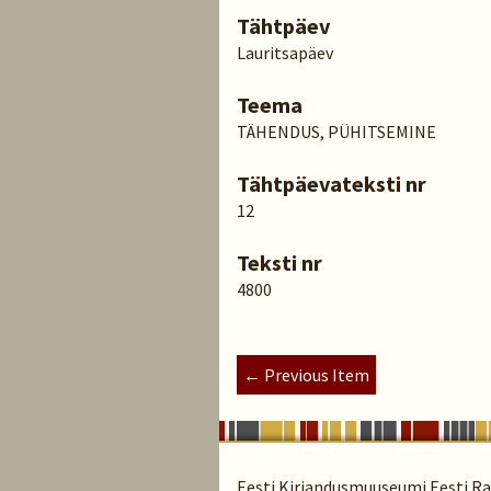
Tähtpäev
Lauritsapäev
Teema
TÄHENDUS, PÜHITSEMINE
Tähtpäevateksti nr
12
Teksti nr
4800
← Previous Item
Eesti Kirjandusmuuseumi Eesti Rah