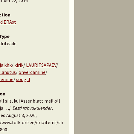
mber 22, 2016
ction
id ERAst
Type
driteade
a khk
/
kirik
/
LAURITSAPÄEV
/
lahutus
/
ohverdamine
/
semine
/
söögid
ion
ll siis, kui Assenblatt meil oll
ja …,”
Eesti rahvakalender
,
ed August 8, 2026,
//www.folklore.ee/erk/items/sh
800
.