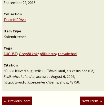
September 22, 2016
Collection
Tekstid ERAst
Item Type
Kalendriteade
Tags
AUGUST
/
Otepää khk
/
põllundus
/
taevakehad
Citation
“Rukki külveti augustikuul. Tävvel kuul, sis kasus hää rüä,”
Eesti rahvakalender
, accessed August 6, 2026,
http://www.folklore.ee/erk/items/show/48750
.
← Previous Item
Next Item →