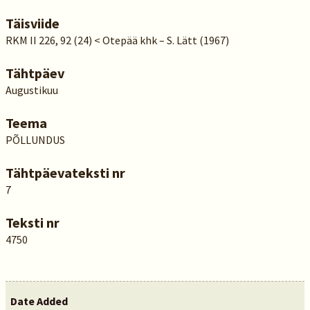
Täisviide
RKM II 226, 92 (24) < Otepää khk – S. Lätt (1967)
Tähtpäev
Augustikuu
Teema
PÕLLUNDUS
Tähtpäevateksti nr
7
Teksti nr
4750
Date Added