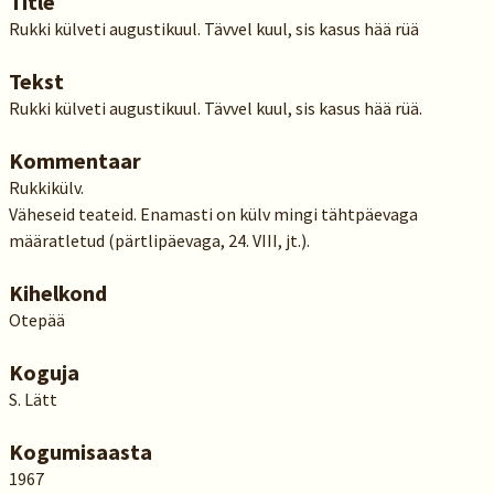
Title
Rukki külveti augustikuul. Tävvel kuul, sis kasus hää rüä
Tekst
Rukki külveti augustikuul. Tävvel kuul, sis kasus hää rüä.
Kommentaar
Rukkikülv.
Väheseid teateid. Enamasti on külv mingi tähtpäevaga
määratletud (pärtlipäevaga, 24. VIII, jt.).
Kihelkond
Otepää
Koguja
S. Lätt
Kogumisaasta
1967