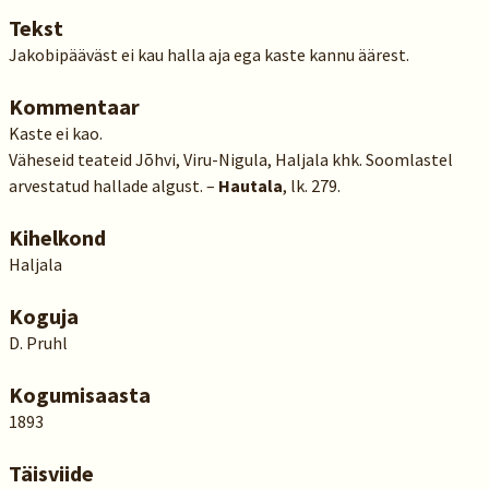
Tekst
Jakobipääväst ei kau halla aja ega kaste kannu äärest.
Kommentaar
Kaste ei kao.
Väheseid teateid Jõhvi, Viru-Nigula, Haljala khk. Soomlastel
arvestatud hallade algust. –
Hautala
, lk. 279.
Kihelkond
Haljala
Koguja
D. Pruhl
Kogumisaasta
1893
Täisviide